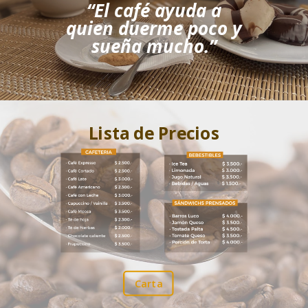
“El café ayuda a
quien
duerme poco
y
sueña mucho.”
Lista de Precios
Carta